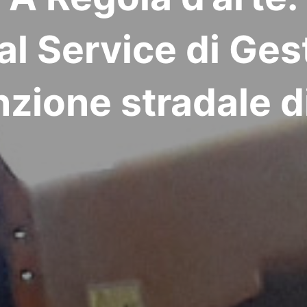
bal Service di Ges
zione stradale di