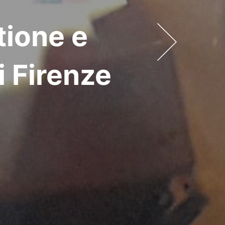
tione e
 Firenze